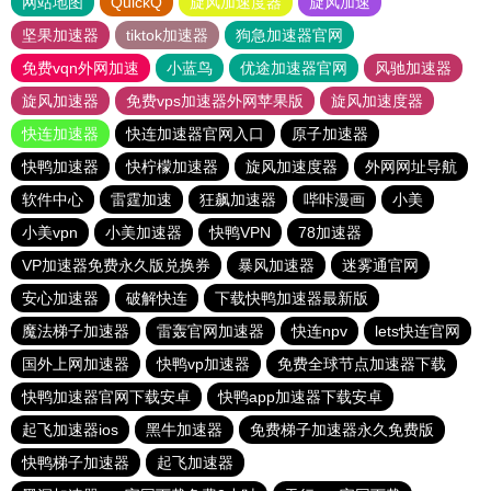
网站地图
QuickQ
旋风加速度器
旋风加速
坚果加速器
tiktok加速器
狗急加速器官网
免费vqn外网加速
小蓝鸟
优途加速器官网
风驰加速器
旋风加速器
免费vps加速器外网苹果版
旋风加速度器
快连加速器
快连加速器官网入口
原子加速器
快鸭加速器
快柠檬加速器
旋风加速度器
外网网址导航
软件中心
雷霆加速
狂飙加速器
哔咔漫画
小美
小美vpn
小美加速器
快鸭VPN
78加速器
VP加速器免费永久版兑换券
暴风加速器
迷雾通官网
安心加速器
破解快连
下载快鸭加速器最新版
魔法梯子加速器
雷轰官网加速器
快连npv
lets快连官网
国外上网加速器
快鸭vp加速器
免费全球节点加速器下载
快鸭加速器官网下载安卓
快鸭app加速器下载安卓
起飞加速器ios
黑牛加速器
免费梯子加速器永久免费版
快鸭梯子加速器
起飞加速器