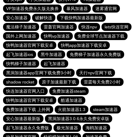
VP加速器免费永久版兑换券
暴风加速器
迷雾通官网
安心加速器
破解快连
下载快鸭加速器最新版
魔法梯子加速器
雷轰官网加速器
快连npv
lets快连官网
国外上网加速器
快鸭vp加速器
免费全球节点加速器下载
快鸭加速器官网下载安卓
快鸭app加速器下载安卓
起飞加速器ios
黑牛加速器
免费梯子加速器永久免费版
快鸭梯子加速器
起飞加速器
黑洞加速器app官网下载免费3小时
天行npv官网下载
shadow rocket
原子加速最新下载
雷霆每天免费2小时
快连加速器官网入口
免费加速器steam
快鸭加速器官网下载安卓
酷通加速器
免费加速器下载 上外网
火箭加速器1.3
steam加速器
安心加速器最新版
黑洞加速器3.0.6永久免费安卓版
起飞加速器永久免费版
极光加速器
海鸥加速器