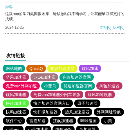
游客
这款app的学习氛围很浓厚，能够激励我不断学习，让我能够取得更好的
成绩。
2024-12-25
支持
[0]
反对
[0]
友情链接
网站地图
QuickQ
旋风加速度器
旋风加速
坚果加速器
tiktok加速器
狗急加速器官网
免费vqn外网加速
小蓝鸟
优途加速器官网
风驰加速器
旋风加速器
免费vps加速器外网苹果版
旋风加速度器
快连加速器
快连加速器官网入口
原子加速器
快鸭加速器
快柠檬加速器
旋风加速度器
外网网址导航
软件中心
雷霆加速
狂飙加速器
哔咔漫画
小美
小美vpn
小美加速器
快鸭VPN
78加速器