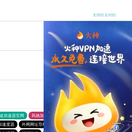
支持
[0]
反对
[0]
支持
[0]
反对
[0]
支持
[0]
反对
[0]
途加速器官网
风驰加速器
旋风加速器
加速度器
外网网址导航
软件中心
雷霆加速
狂飙加速器